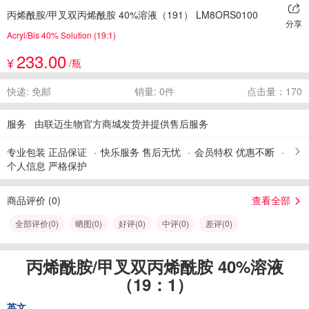
丙烯酰胺/甲叉双丙烯酰胺 40%溶液（191） LM8ORS0100
分享
Acryl/Bis 40% Solution (19:1)
233.00
¥
/瓶
快递: 免邮
销量: 0件
点击量：170
服务
由联迈生物官方商城发货并提供售后服务
专业包装 正品保证
快乐服务 售后无忧
会员特权 优惠不断
个人信息 严格保护
商品评价 (
0
)
查看全部
全部评价(
0
)
晒图(
0
)
好评(
0
)
中评(
0
)
差评(
0
)
丙烯酰胺/甲叉双丙烯酰胺 40%溶液
（19：1）
英文