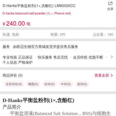
D-Hanks平衡盐粉剂(1×,含酚红) LM80020CC
分享
D-hanks balanced salt powder (1) ×, Phenol red)
240.00
¥
/瓶
快递: 免邮
销量: 0件
点击量：180
服务
由联迈生物官方商城发货并提供售后服务
专业包装 正品保证
快乐服务 售后无忧
会员特权 优惠不断
个人信息 严格保护
商品评价 (
0
)
查看全部
全部评价(
0
)
晒图(
0
)
好评(
0
)
中评(
0
)
差评(
0
)
D-Hanks平衡盐粉剂(1×,含酚红)
产品简介
平衡盐溶液
(Balanced Salt Solution，BSS)与细胞生