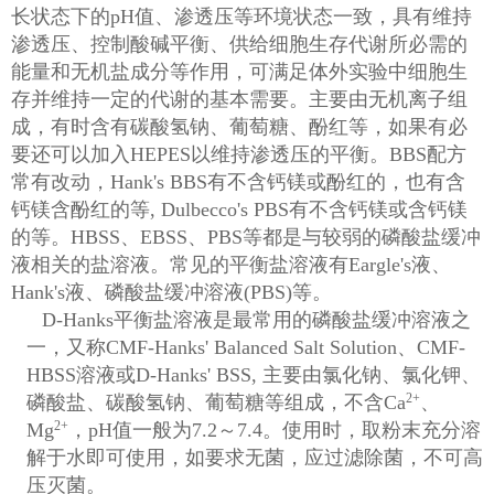
长状态下的pH值、渗透压等环境状态一致，具有维持
渗透压、控制酸碱平衡、供给细胞生存代谢所必需的
能量和无机盐成分等作用，可满足体外实验中细胞生
存并维持一定的代谢的基本需要。主要由无机离子组
成，有时含有碳酸氢钠、葡萄糖、酚红等，如果有必
要还可以加入HEPES以维持渗透压的平衡。BBS配方
常有改动，Hank's BBS有不含钙镁或酚红的，也有含
钙镁含酚红的等, Dulbecco's PBS有不含钙镁或含钙镁
的等。HBSS、EBSS、PBS等都是与较弱的磷酸盐缓冲
液相关的盐溶液。常见的平衡盐溶液有Eargle's液、
Hank's液、磷酸盐缓冲溶液(PBS)等。
D-Hanks平衡盐溶液是最常用的磷酸盐缓冲溶液之
一，又称CMF-Hanks' Balanced Salt Solution、CMF-
HBSS溶液或D-Hanks' BSS, 主要由氯化钠、氯化钾、
2+
磷酸盐、碳酸氢钠、葡萄糖等组成，不含Ca
、
2+
Mg
，
pH值一般为7.2～7.4。使用时，取粉末充分溶
解于水即可使用，如要求无菌，应过滤除菌，不可高
压灭菌。