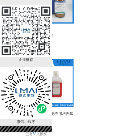
DNA抽提试剂＝
25:24:1（PH>7.8）
LM80124ER
￥690.00
已有
90
人购买
企业微信
Hep-G2/2.2.15细胞专用培养基
LM8CM0594
微信小程序
￥650.00
已有
50
人购买