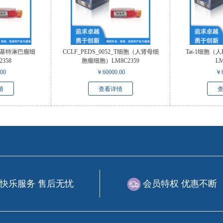
伯基特淋巴瘤细
CCLF_PEDS_0052_T细胞（人肾母细
Tat-1细胞
358
胞瘤细胞）LM8C2359
LM
.00
￥
60000.00
￥
情
查看详情
快乐服务 售后无忧
会员特权 优惠不断