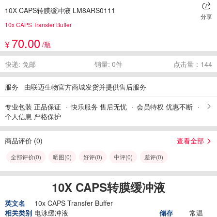
10X CAPS转膜缓冲液 LM8ARS0111
分享
10x CAPS Transfer Buffer
70.00
¥
/瓶
快递: 免邮
销量: 0件
点击量：144
服务
由联迈生物官方商城发货并提供售后服务
专业包装 正品保证
快乐服务 售后无忧
会员特权 优惠不断
个人信息 严格保护
商品评价 (
0
)
查看全部
全部评价(
0
)
晒图(
0
)
好评(
0
)
中评(
0
)
差评(
0
)
10X CAPS转膜缓冲液
英文名
10x CAPS Transfer Buffer
相关类别
电泳缓冲液
储存
常温