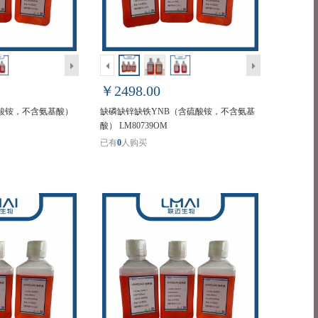
￥2498.00
酸铵，不含氨基酸）
缺磷缺锌缺铁YNB（含硫酸铵，不含氨基
酸） LM80739OM
已有
0
人购买