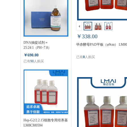
￥338.00
DNA抽提试剂＝
毕赤酵母PAD平板（φ9cm） LM80
25:24:1（PH>7.8）
LM80124ER
￥690.00
已有
0
人购买
已有
90
人购买
Hep-G2/2.2.15细胞专用培养基
LM8CM0594