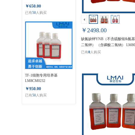
￥650.00
已有
50
人购买
￥2498.00
缺氮缺钾YNB（不含硫酸铵&氨
二氢钾） （含磷酸二氢钠） LM80
已有
0
人购买
TF-1细胞专用培养基
LM8CM0232
￥950.00
已有
50
人购买