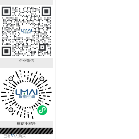
DNA抽提试剂＝
25:24:1（PH>7.8）
LM80124ER
￥690.00
已有
90
人购买
企业微信
Hep-G2/2.2.15细胞专用培养基
LM8CM0594
微信小程序
￥650.00
已有
50
人购买