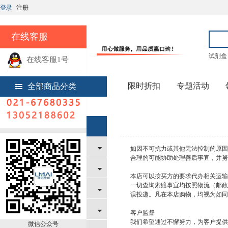
登录
注册
在线客服
试剂盒
在线客服1号
热线电话
限时折扣
专题活动
全部商品分类
首页
帮助中心
帮助中心
新手上路
如因不可抗力或其他无法控制的原因
合理的可能协助处理善后事宜，并努
购物指南
本店可以按买方的要求代办相关运输
一切查询索赔事宜均按照物流（邮政
支付与配送方式
误投递。凡在本店购物，均视为如同
售后服务
客户监督
我们希望通过不懈努力，为客户
微信公众号