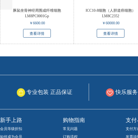
豚鼠坐骨神经周围成纤维细胞
ICC10-8细胞（人胆道癌细胞）
LM8PC0001Gp
LM8C2352
￥
6600.00
￥
60000.00
查看详情
查看详情
专业包装 正品保证
快乐服务
新手上路
购物指南
支付
会员等级折扣
常见问题
支付方
如何成为会员
订购流程
发票说