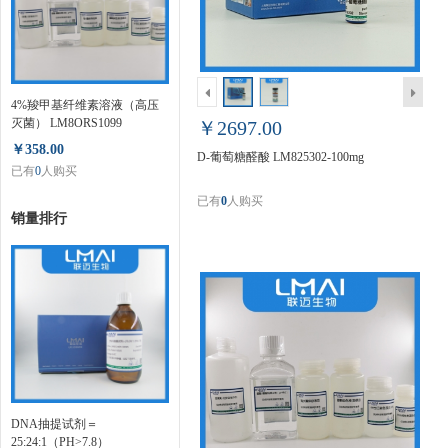
4%羧甲基纤维素溶液（高压
灭菌） LM8ORS1099
￥2697.00
￥358.00
D-葡萄糖醛酸 LM825302-100mg
已有
0
人购买
已有
0
人购买
销量排行
DNA抽提试剂＝
25:24:1（PH>7.8）