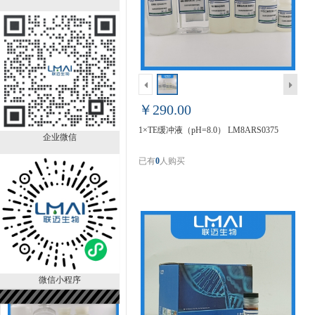
Bouin固定液 LM8CRS0027
￥1390.00
已有
0
人购买
￥290.00
1×TE缓冲液（pH=8.0） LM8ARS0375
企业微信
已有
0
人购买
剥离硅烷 LM81320SL
￥228.00
已有
0
人购买
微信小程序