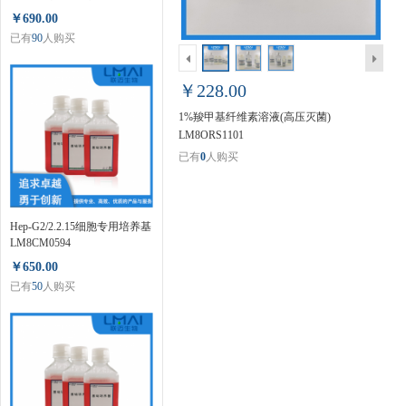
LM80124ER
￥690.00
已有
90
人购买
￥228.00
1%羧甲基纤维素溶液(高压灭菌)
LM8ORS1101
已有
0
人购买
Hep-G2/2.2.15细胞专用培养基
LM8CM0594
￥650.00
已有
50
人购买