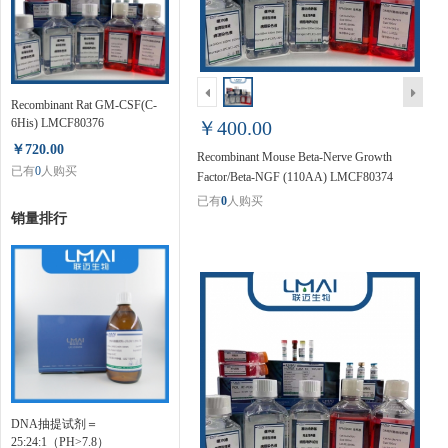
Recombinant Rat GM-CSF(C-
6His) LMCF80376
￥400.00
￥720.00
Recombinant Mouse Beta-Nerve Growth
已有
0
人购买
Factor/Beta-NGF (110AA) LMCF80374
已有
0
人购买
销量排行
DNA抽提试剂＝
25:24:1（PH>7.8）