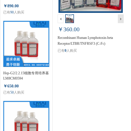
LM80124ER
￥890.00
已有
90
人购买
￥360.00
Recombinant Human Lymphotoxin-beta
Receptor/LTBR/TNFRSF3 (C-Fc)
LMCF80370
已有
0
人购买
Hep-G2/2.2.15细胞专用培养基
LM8CM0594
￥650.00
已有
50
人购买