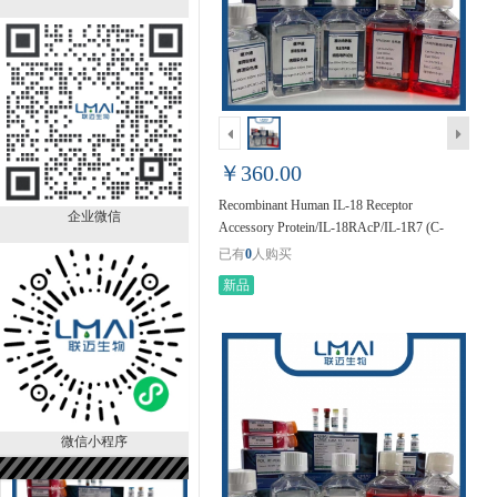
Recombinant Human IL-18
Receptor Accessory Protein/IL-
18RAcP/IL-1R7 (C-6His)
￥360.00
LMCF80378
已有
0
人购买
￥360.00
Recombinant Human IL-18 Receptor
企业微信
Accessory Protein/IL-18RAcP/IL-1R7 (C-
6His) LMCF80378
已有
0
人购买
新品
Recombinant Human Interleukin-
17B/IL-17B (C-Fc)
LMCF80377
￥720.00
已有
0
人购买
微信小程序