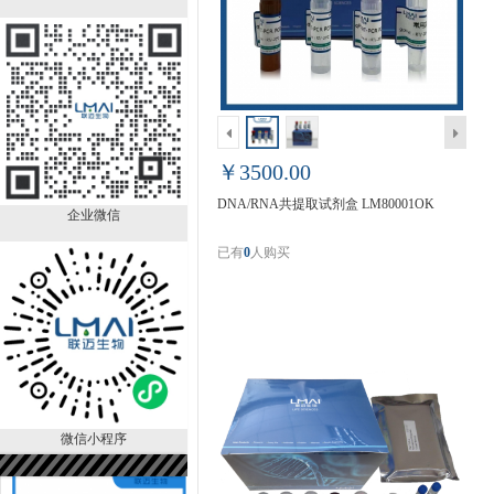
极速病毒RNA提取试剂盒
（5min） LM0042
￥990.00
已有
0
人购买
销量排行
￥3500.00
DNA/RNA共提取试剂盒 LM80001OK
企业微信
已有
0
人购买
DNA抽提试剂＝
25:24:1（PH>7.8）
LM80124ER
￥890.00
已有
90
人购买
微信小程序