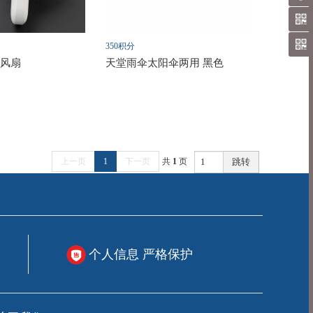
350积分
小风扇
天堂雨伞太阳伞两用 黑色
上一页
1
下一页
共
1
页
跳转
个人信息 严格保护