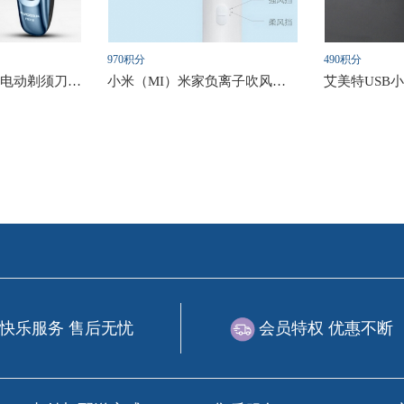
970积分
490积分
飞科(FLYCO) 男士电动剃须刀 可全身洗
小米（MI）米家负离子吹风机 可折叠
艾美特USB
快乐服务 售后无忧
会员特权 优惠不断