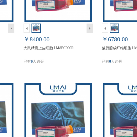
￥8400.00
￥6780.00
大鼠精囊上皮细胞 LM8PC090R
猫胰腺成纤维细胞 LM8
已有
0
人购买
已有
0
人购买