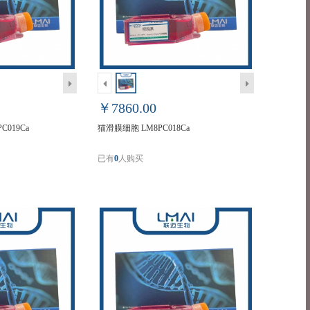
￥7860.00
019Ca
猫滑膜细胞 LM8PC018Ca
已有
0
人购买