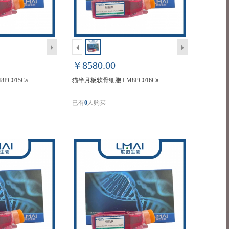
￥8580.00
PC015Ca
猫半月板软骨细胞 LM8PC016Ca
已有
0
人购买