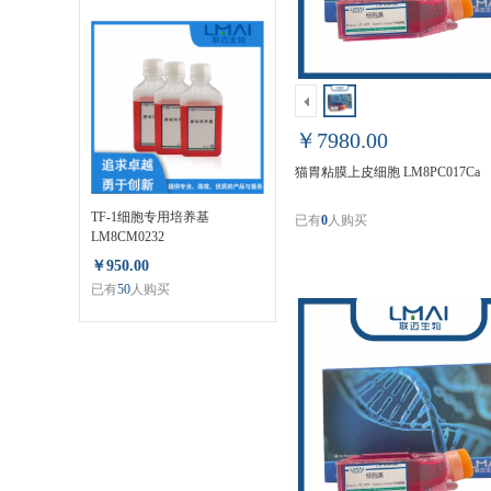
￥7980.00
猫胃粘膜上皮细胞 LM8PC017Ca
TF-1细胞专用培养基
已有
0
人购买
LM8CM0232
￥950.00
已有
50
人购买