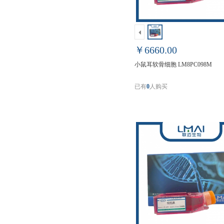
￥6660.00
小鼠耳软骨细胞 LM8PC098M
已有
0
人购买