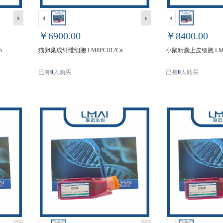
￥6900.00
￥8400.00
o
猫卵巢成纤维细胞 LM8PC012Ca
小鼠精囊上皮细胞 LM8
已有
0
人购买
已有
0
人购买