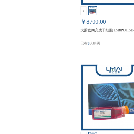
￥8700.00
犬胎盘间充质干细胞 LM8PC015D
已有
0
人购买