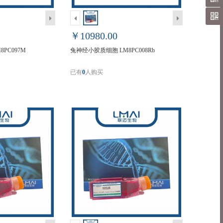
￥10980.00
PC097M
兔神经小胶质细胞 LM8PC008Rb
已有
0
人购买