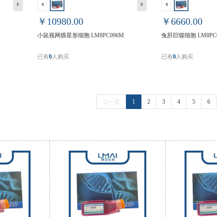
￥10980.00
￥6660.00
小鼠视网膜星形细胞 LM8PC096M
兔肝巨噬细胞 LM8PC0
已有
0
人购买
已有
0
人购买
上一页
1
2
3
4
5
6