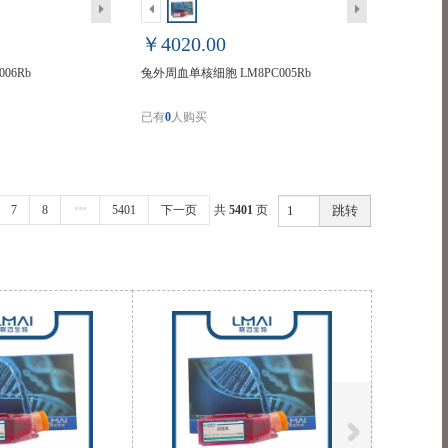
￥4020.00
06Rb
兔外周血单核细胞 LM8PC005Rb
已有
0
人购买
7
8
5401
下一页
共
5401
页
跳转