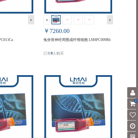
￥7260.00
013Ca
兔坐骨神经周围成纤维细胞 LM8PC009Rb
已有
0
人购买
0