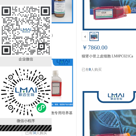
DNA抽提试剂＝
25:24:1（PH>7.8）
LM80124ER
￥890.00
￥7860.00
已有
90
人购买
猫肾小管上皮细胞 LM8PC021Ca
企业微信
已有
0
人购买
Hep-G2/2.2.15细胞专用培养基
LM8CM0594
微信小程序
￥650.00
已有
50
人购买