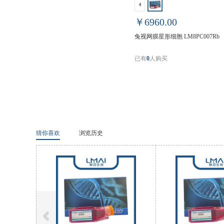
￥6960.00
兔视网膜星形细胞 LM8PC007Rb
已有
0
人购买
猜你喜欢
浏览历史