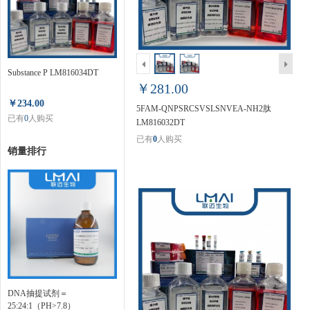
Substance P LM816034DT
￥281.00
￥234.00
5FAM-QNPSRCSVSLSNVEA-NH2肽
已有
0
人购买
LM816032DT
已有
0
人购买
销量排行
DNA抽提试剂＝
25:24:1（PH>7.8）