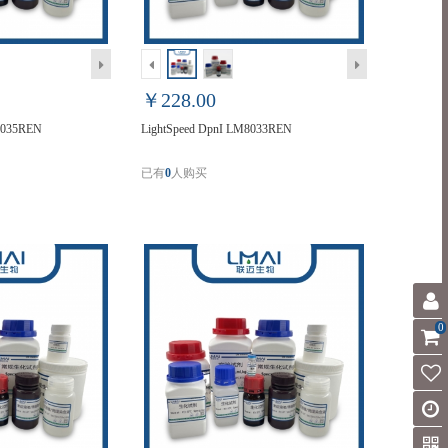
￥228.00
M8035REN
LightSpeed DpnI LM8033REN
已有
0
人购买
0