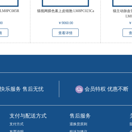
M8PC085R
猫视网膜色素上皮细胞 LM8PC023Ca
猫主动脉血
LM8
00
￥
9060.00
￥
情
查看详情
快乐服务 售后无忧
会员特权 优惠不断
支付与配送方式
售后服务
支付方式
退换货原则
发票说明
投诉与建议