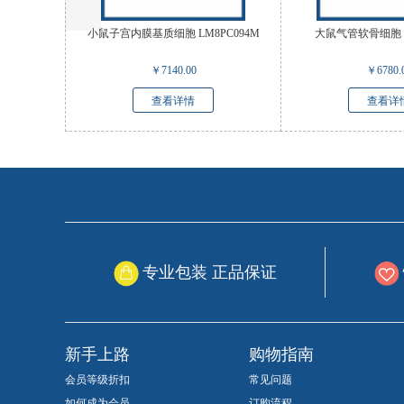
小鼠子宫内膜基质细胞 LM8PC094M
大鼠气管软骨细胞 L
￥
7140.00
￥
6780.
查看详情
查看详
专业包装 正品保证
新手上路
购物指南
会员等级折扣
常见问题
如何成为会员
订购流程