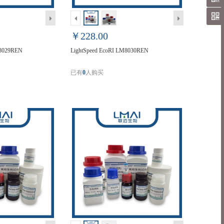
￥228.00
M8029REN
LightSpeed EcoRI LM8030REN
已有
0
人购买