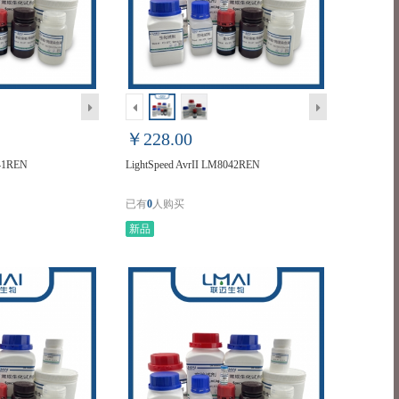
￥228.00
041REN
LightSpeed AvrII LM8042REN
已有
0
人购买
新品