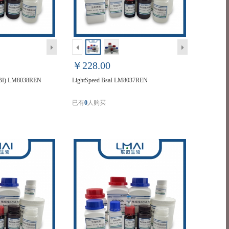
￥228.00
mBI) LM8038REN
LightSpeed BsaI LM8037REN
已有
0
人购买