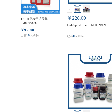
￥228.00
TF-1细胞专用培养基
LM8CM0232
LightSpeed DpnII LM8032REN
￥950.00
已有
50
人购买
已有
0
人购买