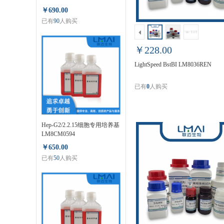
LM80124ER
￥690.00
已有
90
人购买
￥228.00
LightSpeed BstBI LM8036REN
已有
0
人购买
Hep-G2/2.2.15细胞专用培养基
LM8CM0594
￥650.00
已有
50
人购买