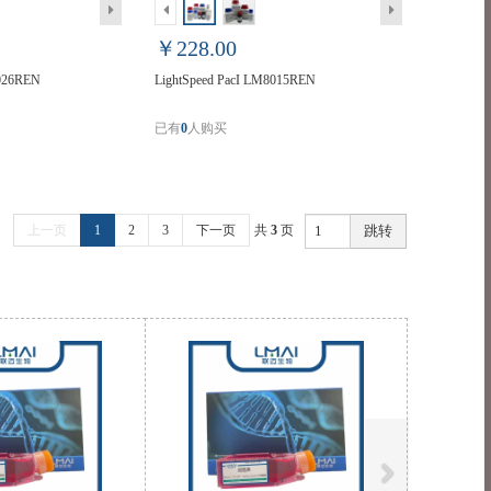
￥228.00
8026REN
LightSpeed PacI LM8015REN
已有
0
人购买
上一页
1
2
3
下一页
共
3
页
跳转