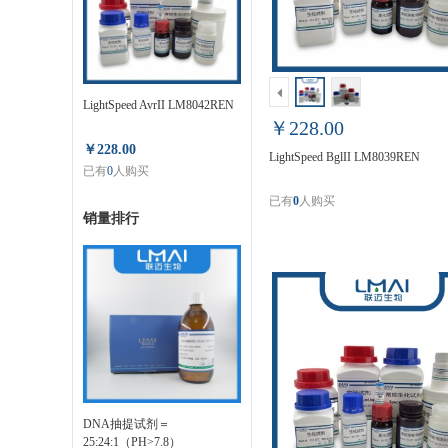
LightSpeed AvrII LM8042REN
￥228.00
￥228.00
LightSpeed BglII LM8039REN
已有
0
人购买
已有
0
人购买
销量排行
DNA抽提试剂＝
25:24:1（PH>7.8）