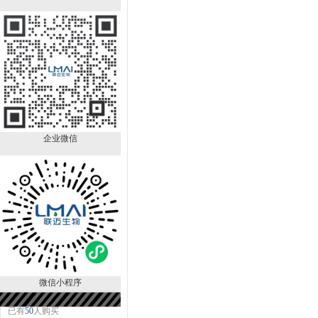
DNA抽提试剂＝
25:24:1（PH>7.8）
LM80124ER
￥690.00
已有
90
人购买
企业微信
Hep-G2/2.2.15细胞专用培养基
LM8CM0594
微信小程序
￥650.00
已有
50
人购买