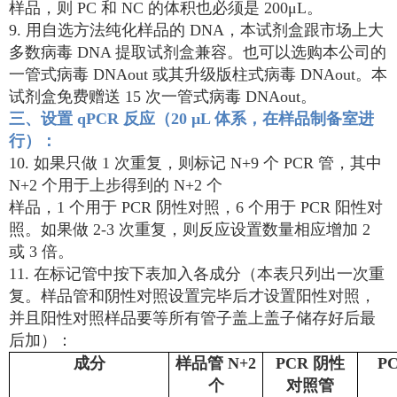
样品，则 PC 和 NC 的体积也必须是 200μL。
9. 用自选方法纯化样品的 DNA，本试剂盒跟市场上大
多数病毒 DNA 提取试剂盒兼容。也可以选购本公司的
一管式病毒 DNAout 或其升级版柱式病毒 DNAout。本
试剂盒免费赠送 15 次一管式病毒 DNAout。
三、设置 qPCR 反应（20 μL 体系，在样品制备室进
行）：
10. 如果只做 1 次重复，则标记 N+9 个 PCR 管，其中
N+2 个用于上步得到的 N+2 个
样品，1 个用于 PCR 阴性对照，6 个用于 PCR 阳性对
照。如果做 2-3 次重复，则反应设置数量相应增加 2
或 3 倍。
11. 在标记管中按下表加入各成分（本表只列出一次重
复。样品管和阴性对照设置完毕后才设置阳性对照，
并且阳性对照样品要等所有管子盖上盖子储存好后最
后加）：
成分
样品管 N+2
PCR 阴性
P
个
对照管