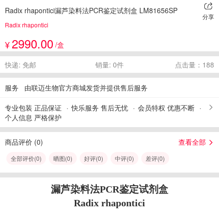
Radix rhapontici漏芦染料法PCR鉴定试剂盒 LM81656SP
分享
Radix rhapontici
2990.00
¥
/盒
快递: 免邮
销量: 0件
点击量：188
服务
由联迈生物官方商城发货并提供售后服务
专业包装 正品保证
快乐服务 售后无忧
会员特权 优惠不断
个人信息 严格保护
商品评价 (
0
)
查看全部
全部评价(
0
)
晒图(
0
)
好评(
0
)
中评(
0
)
差评(
0
)
漏芦染料法PCR鉴定试剂盒
Radix rhapontici