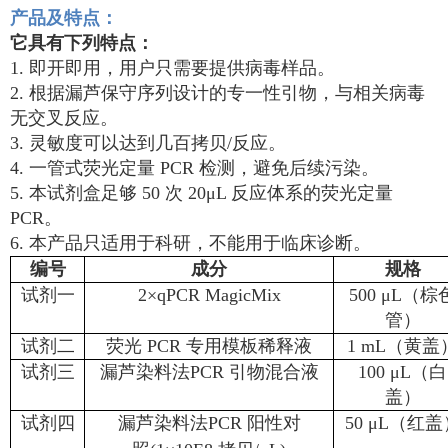
产品及特点
：
它具有下列特点：
1. 即开即用，用户只需要提供病毒样品。
2. 根据漏芦保守序列设计的专一性引物，与相关病毒
无交叉反应。
3. 灵敏度可以达到几百拷贝/反应。
4. 一管式荧光定量 PCR 检测，避免后续污染。
5. 本试剂盒足够 50 次 20μL 反应体系的荧光定量
PCR。
6. 本产品只适用于科研，不能用于临床诊断。
编号
成分
规格
试剂一
2×qPCR MagicMix
500 μL（棕
管）
试剂二
荧光 PCR 专用模板稀释液
1 mL（黄盖
试剂三
漏芦染料法
PCR
引物混合液
100 μL（白
盖）
试剂四
漏芦染料法
PCR
阳性对
50 μL（红盖