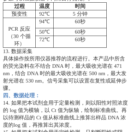
过程
温度
时间
预变性
92℃
5 分钟
94℃
60秒
PCR 反应
50℃
60秒
（30 个循
72℃
60秒
环）
13. 数据采集
具体操作按所用仪器推荐的流程进行。本产品中所含
的荧光染料在不结合 DNA 时，最大吸收光谱在 471
nm，结合 DNA 时的最大吸收光谱在 500 nm，最大发
射光谱在 530 nm。信号采集可以设置在复性或延伸步
骤。
四、数据处理：
14. 如果把本试剂盒用于定量检测，则以阳性对照浓度
的 log 值为横轴，以 Ct 值为纵轴，绘制标准曲线。再
以待测样品的 Ct 值从标准曲线上推算出样品 DNA 浓
度的log 值，再推算出其浓度。