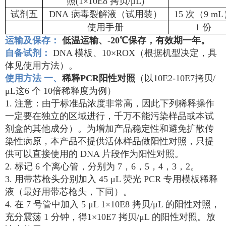
照
(1×10E8 拷贝/μL)
试剂五
DNA
病毒裂解液（试用装）
15 次（9 m
使用手册
1 份
运输及保存
：
低温运输、-20℃保存，有效期一年
。
自备试剂
：
DNA 模板、10×ROX（根据机型决定，具
体见使用方法）。
使用方法 一、
稀释PCR阳性对照
（以10E2-10E7拷贝/
μL这6 个 10倍稀释度为例）
1. 注意：由于标准品浓度非常高，因此下列稀释操作
一定要在独立的区域进行，千万不能污染样品或本试
剂盒的其他成分）。为增加产品稳定性和避免扩散传
染性病原，本产品不提供活体样品做阳性对照，只提
供可以直接使用的 DNA 片段作为阳性对照。
2. 标记 6 个离心管，分别为 7，6，5，4，3，2。
3. 用带芯枪头分别加入 45 μL 荧光 PCR 专用模板稀释
液（最好用带芯枪头，下同）。
4. 在 7 号管中加入 5 μL 1×10E8 拷贝/μL 的阳性对照，
充分震荡 1 分钟，得1×10E7 拷贝/μL 的阳性对照。放