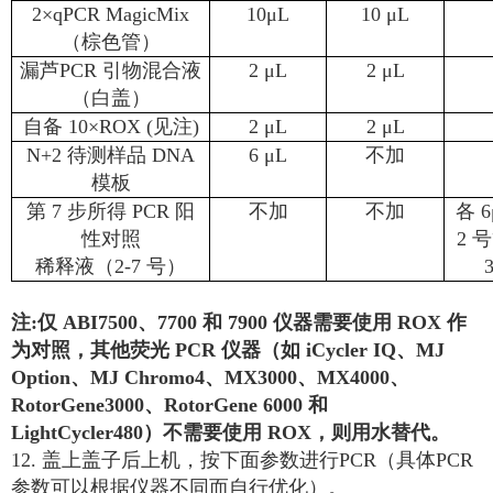
2×qPCR MagicMix
10μL
10 μL
（棕色管）
漏芦PCR 引物混合液
2 μL
2 μL
（白盖）
自备 10×ROX (见注)
2 μL
2 μL
N+2 待测样品 DNA
6 μL
不加
模板
第 7 步所得 PCR 阳
不加
不加
各 
性对照
2 
稀释液（2-7 号）
注:仅 ABI7500、7700 和 7900 仪器需要使用 ROX 作
为对照，其他荧光 PCR 仪器（如 iCycler IQ、MJ
Option、MJ Chromo4、MX3000、MX4000、
RotorGene3000、RotorGene 6000 和
LightCycler480）不需要使用 ROX，则用水替代。
12. 盖上盖子后上机，按下面参数进行PCR（具体PCR
参数可以根据仪器不同而自行优化）。