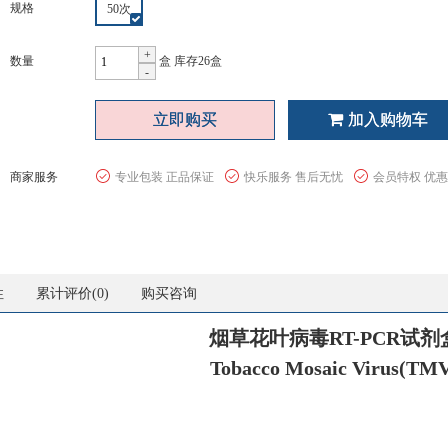
规格
50次
+
数量
盒
库存26盒
-
立即购买
加入购物车
商家服务
专业包装 正品保证
快乐服务 售后无忧
会员特权 优
性
累计评价(
0
)
购买咨询
烟草花叶病毒RT-PCR试剂
Tobacco Mosaic Virus(TM