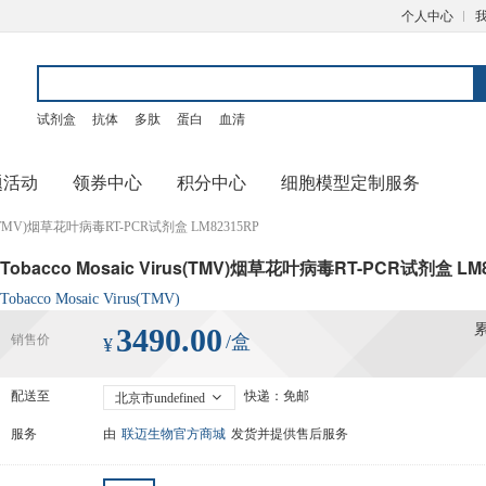
个人中心
试剂盒
抗体
多肽
蛋白
血清
题活动
领券中心
积分中心
细胞模型定制服务
irus(TMV)烟草花叶病毒RT-PCR试剂盒 LM82315RP
Tobacco Mosaic Virus(TMV)烟草花叶病毒RT-PCR试剂盒 LM
Tobacco Mosaic Virus(TMV)
3490.00
/盒
销售价
¥
配送至
快递：免邮
北京市undefined
服务
由
联迈生物官方商城
发货并提供售后服务