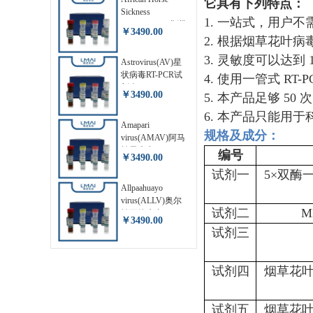
它具有下列特点：
Sickness
1. 一站式，用户
Virus(AHSV)非洲
￥3490.00
马瘟病毒RT-PCR
2. 根据烟草花叶
试剂盒
3. 灵敏度可以达到 1
LM81814RP
Astrovirus(AV)星
状病毒RT-PCR试
4. 使用一管式 R
剂盒 LM81824RP
￥3490.00
5. 本产品足够 50 次
6. 本产品只能用
Amapari
规格及成分
：
virus(AMAV)阿马
帕里病毒RT-PCR
编号
￥3490.00
试剂盒
试剂一
5×双酶一管
LM81817RP
Allpaahuayo
virus(ALLV)奥尔
试剂二
M
帕瓦约病毒RT-
￥3490.00
PCR试剂盒
试剂三
LM81816RP
试剂四
烟草花
试剂五
烟草花叶