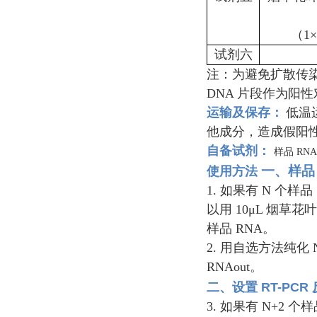
（1×
试剂六
注：为避免扩散传
DNA 片段作为阳
运输及保存
：
低温
他成分，造成假阳
自备试剂
：
样品 RN
一、样品 
使用方法
1. 如果有 N 个
以用 10μL 烟
样品 RNA。
2. 用自选方法纯化
RNAout。
二、设置 RT-PCR
3. 如果有 N+2 