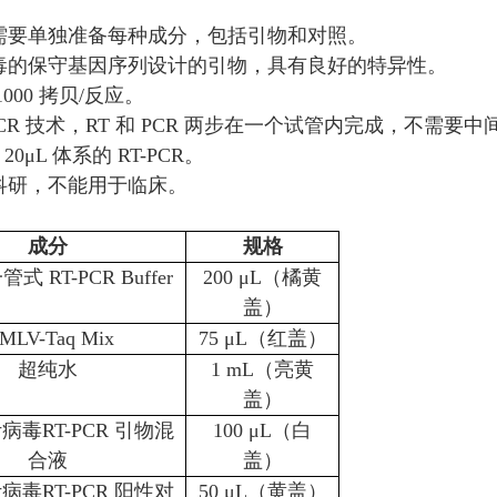
不需要单独准备每种成分，包括引物和对照。
病毒的保守基因序列设计的引物，具有良好的特异性。
000 拷贝/反应。
T-PCR 技术，RT 和 PCR 两步在一个试管内完成，
 20μL 体系的 RT-PCR。
于科研，不能用于临床。
成分
规格
式 RT-PCR Buffer
200 μL（橘黄
盖）
MLV-Taq Mix
75 μL（红盖）
超纯水
1 mL（亮黄
盖）
叶病毒
RT-PCR
引物混
100 μL（白
合液
盖）
病毒RT-PCR 阳性对
50 μL（黄盖）