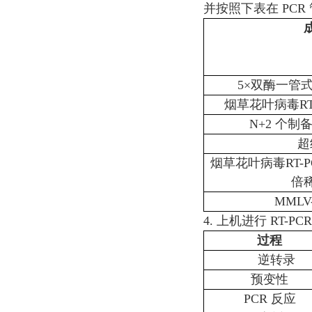
并按照下表在 PC
5×双酶一管式 R
烟草花叶病毒RT
N+2 个制备
超
烟草花叶病毒RT-PC
倍
MMLV-
4. 上机进行 RT-PC
过程
逆转录
预变性
PCR 反应