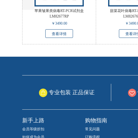
苹果皱果类病毒RT-PCR试剂盒
甜菜花叶病毒RT-
LM82677RP
LM8267
￥
3490.00
￥
3490.
查看详情
查看详
专业包装 正品保证
新手上路
购物指南
会员等级折扣
常见问题
如何成为会员
订购流程