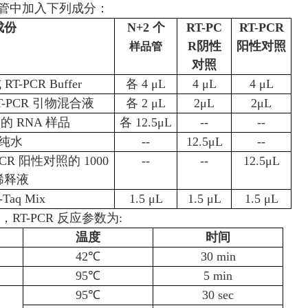
R 管中加入下列成分：
成份
N+2 个
RT-PC
RT-PCR
R阴性
阳性对照
样品管
对照
T-PCR Buffer
各
4 μL
4 μL
4 μL
-PCR 引物混合液
各
2 μL
2μL
2μL
的 RNA 样品
各
12.5μL
--
--
纯水
--
12.5μL
--
R 阳性对照的 1000
--
--
12.5μL
稀释液
Taq Mix
1.5 μL
1.5 μL
1.5 μL
R，RT-PCR 反应参数为:
温度
时间
42℃
30 min
95℃
5 min
95℃
30 sec