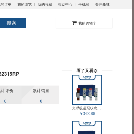
我的订单
我的浏览
我的收藏
帮助中心
手机端
关注商城
0
搜索
我的购物车
看了又看
82315RP
累计评价
累计销量
0
0
犬呼吸道冠状病毒病毒RT-PCR试剂盒 LM82372RP
￥3490.00