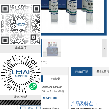
企业微信
收藏商品（0人气）
热销排行榜
商品详情
商品属
销售量
收藏量
Akabane Disease
Virus(AKAV)牛赤
羽病毒RT-PCR试
微信小程序
￥3490.00
剂盒 LM81815RP
产品及特点
：
African Horse