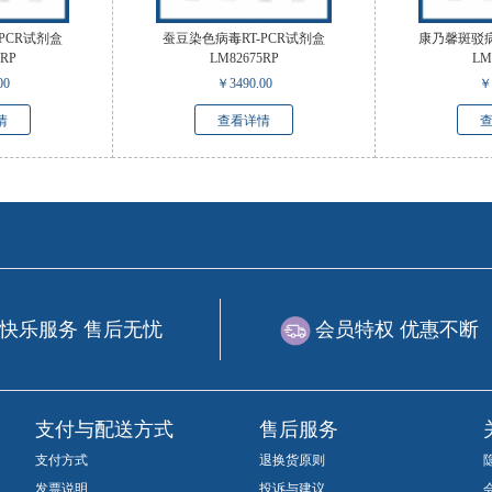
PCR试剂盒
蚕豆染色病毒RT-PCR试剂盒
康乃馨斑驳病
6RP
LM82675RP
LM
00
￥
3490.00
￥
情
查看详情
快乐服务 售后无忧
会员特权 优惠不断
支付与配送方式
售后服务
支付方式
退换货原则
发票说明
投诉与建议