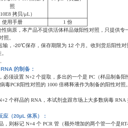
照
10E8 拷贝/μL）
使用手册
1 份
染性病原，本产品不提供活体样品做阳性对照，只提供专
性对照。
运输，-20℃保存，保存期限为 12 个月。收到货后阳
性。
A。
RNA 的制备
：
样品，必须设置 N+2 个提取，多出的一个是 PC（样品制备
草花叶病毒PCR阳性对照的 1000 倍稀释液作为制备的阳
 N+2 个样品的 RNA，本试剂盒跟市场上大多数病毒 
 反应（20μL 体系）
：
个样品，则标记 N+4 个 PCR 管（额外增加的两个管一个是RT